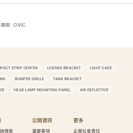
車款 : CIVIC
MPACT STRIP CENTER
LICENSE BRACKET
LIGHT CASE
ING
BUMPER GRILLE
TANK BRACKET
CE
HEAD LAMP MOUNTING PANEL
AIR DEFLECTOR
價
公開資訊
更多
詢價車
重要事項
企業社會責任