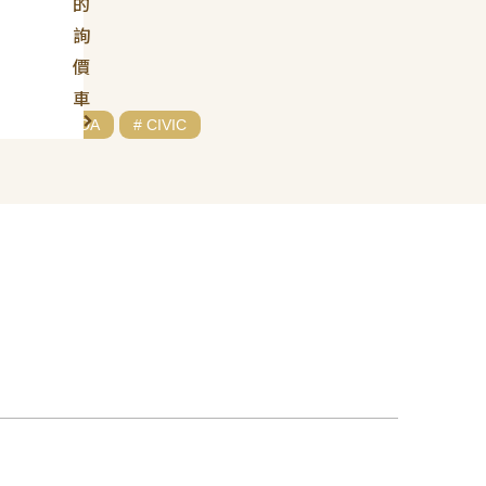
的
詢
價
車
# HONDA
# CIVIC