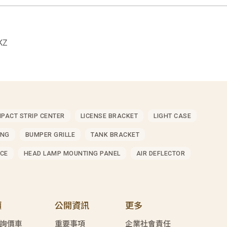
KZ
MPACT STRIP CENTER
LICENSE BRACKET
LIGHT CASE
ING
BUMPER GRILLE
TANK BRACKET
CE
HEAD LAMP MOUNTING PANEL
AIR DEFLECTOR
價
公開資訊
更多
詢價車
重要事項
企業社會責任