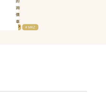
的
詢
價
車
# LINCOLN
# MKZ