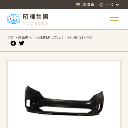
詢價車
中文
昭輝集團
Y.C.C GROUP
TOP
>
產品展示
>
BUMPER COVER
>
Y-HDBP217P-00