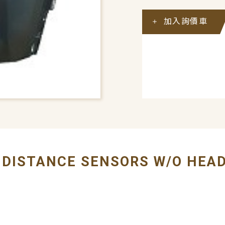
加入詢價車
# BUMPER COVER
K DISTANCE SENSORS W/O HE