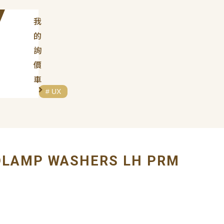
我
的
詢
價
車
# LEXUS
# UX
ADLAMP WASHERS LH PRM