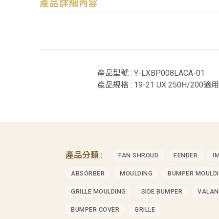
產品詳細內容
產品型號 : Y-LXBP008LACA-01
產品規格 : 19-21 UX 250H/200適用
產品分類 :
FAN SHROUD
FENDER
I
ABSORBER
MOULDING
BUMPER MOULD
GRILLE MOULDING
SIDE BUMPER
VALAN
BUMPER COVER
GRILLE