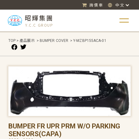
詢價車
中文
昭輝集團
Y.C.C GROUP
TOP
>
產品展示
>
BUMPER COVER
>
Y-MZBP155ACA-01
BUMPER FR UPR PRM W/O PARKING
SENSORS(CAPA)