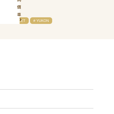
價
車
# CHEVROLET
# YUKON