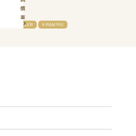
價
車
# CHRYSLER
# RAM P/U