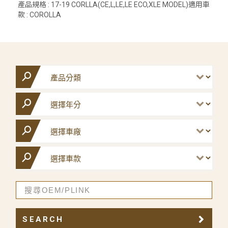
產品規格 : 17-19 CORLLA(CE,L,LE,LE ECO,XLE MODEL)適用車
款 : COROLLA
SEARCH