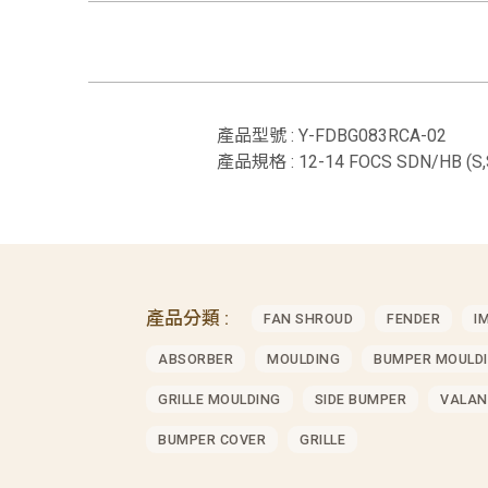
產品型號 : Y-FDBG083RCA-02
產品規格 : 12-14 FOCS SDN/HB (S
產品分類 :
FAN SHROUD
FENDER
I
ABSORBER
MOULDING
BUMPER MOULD
GRILLE MOULDING
SIDE BUMPER
VALAN
BUMPER COVER
GRILLE