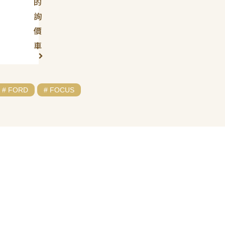
的
詢
價
車
# FORD
# FOCUS