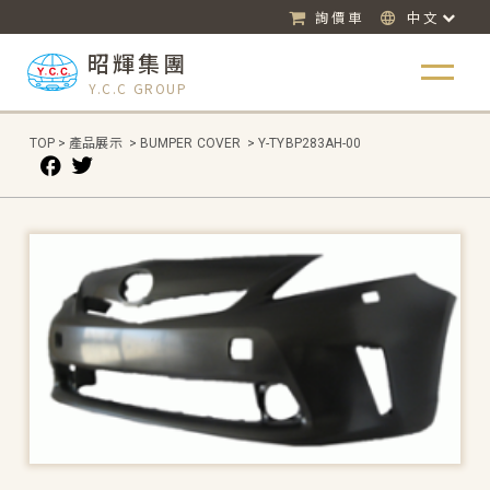
詢價車
中文
昭輝集團
Y.C.C GROUP
TOP
>
產品展示
>
BUMPER COVER
>
Y-TYBP283AH-00