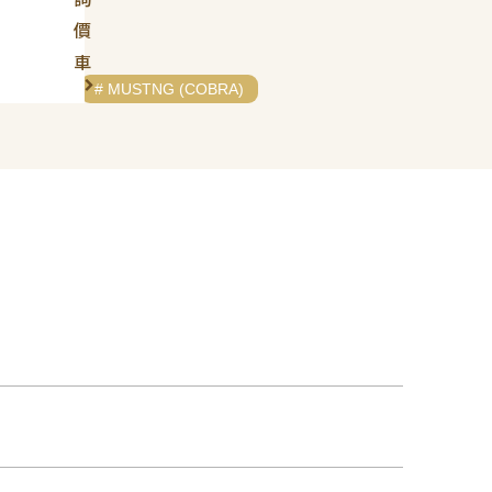
價
車
# FORD
# MUSTNG (COBRA)