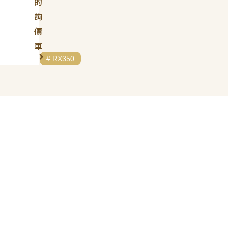
的
詢
價
車
# LEXUS
# RX350