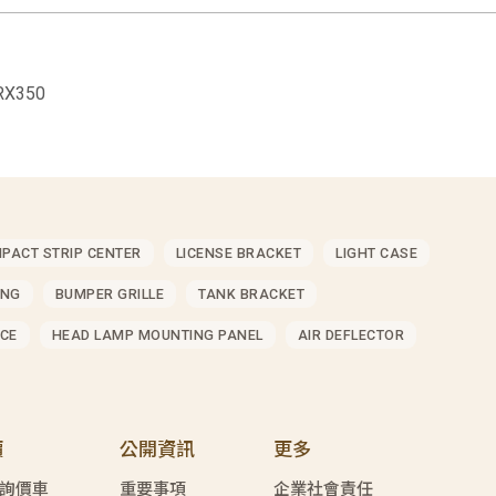
RX350
MPACT STRIP CENTER
LICENSE BRACKET
LIGHT CASE
ING
BUMPER GRILLE
TANK BRACKET
CE
HEAD LAMP MOUNTING PANEL
AIR DEFLECTOR
價
公開資訊
更多
詢價車
重要事項
企業社會責任