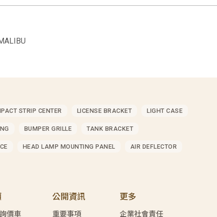
MALIBU
MPACT STRIP CENTER
LICENSE BRACKET
LIGHT CASE
ING
BUMPER GRILLE
TANK BRACKET
CE
HEAD LAMP MOUNTING PANEL
AIR DEFLECTOR
價
公開資訊
更多
詢價車
重要事項
企業社會責任