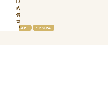
的
詢
價
車
# CHEVROLET
# MALIBU