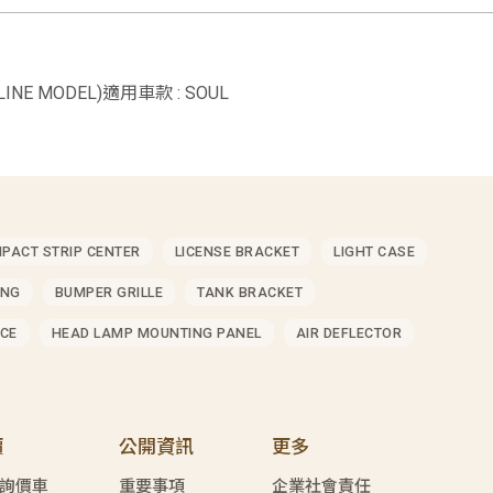
 X-LINE MODEL)適用車款 : SOUL
MPACT STRIP CENTER
LICENSE BRACKET
LIGHT CASE
ING
BUMPER GRILLE
TANK BRACKET
CE
HEAD LAMP MOUNTING PANEL
AIR DEFLECTOR
價
公開資訊
更多
詢價車
重要事項
企業社會責任