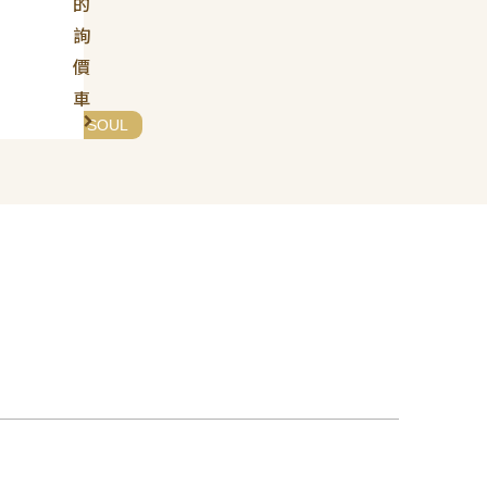
的
詢
價
車
# KIA
# SOUL