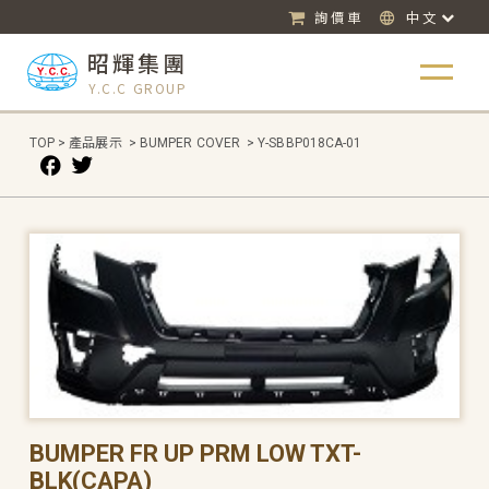
詢價車
中文
昭輝集團
Y.C.C GROUP
TOP
>
產品展示
>
BUMPER COVER
>
Y-SBBP018CA-01
BUMPER FR UP PRM LOW TXT-
BLK(CAPA)