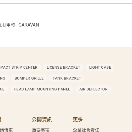
適用車款 : CARAVAN
MPACT STRIP CENTER
LICENSE BRACKET
LIGHT CASE
ING
BUMPER GRILLE
TANK BRACKET
CE
HEAD LAMP MOUNTING PANEL
AIR DEFLECTOR
價
公開資訊
更多
詢價車
重要事項
企業社會責任