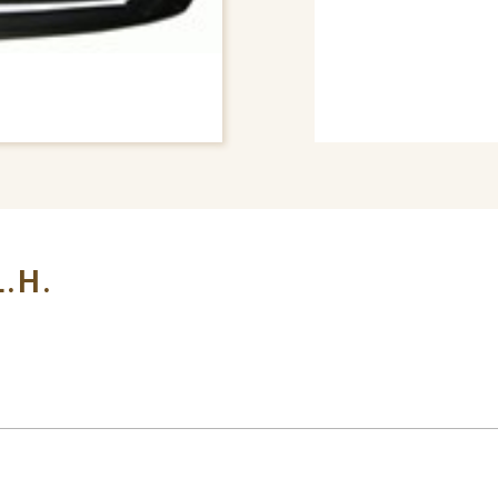
# BUMPER COVER
.H.