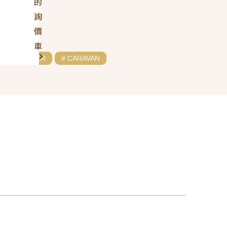
的
詢
價
車
# CHRYSLER
# CARAVAN