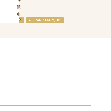
價
車
# MERCURY
# GRAND MARQUIS