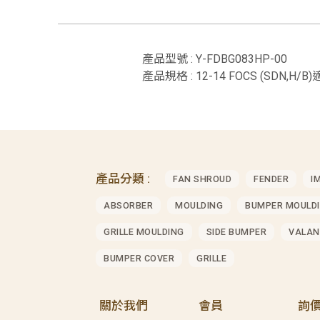
產品型號 : Y-FDBG083HP-00
產品規格 : 12-14 FOCS (SDN,H/B
產品分類 :
FAN SHROUD
FENDER
I
ABSORBER
MOULDING
BUMPER MOULD
GRILLE MOULDING
SIDE BUMPER
VALAN
BUMPER COVER
GRILLE
關於我們
會員
詢