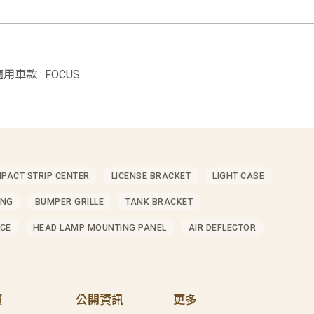
)適用車款 : FOCUS
MPACT STRIP CENTER
LICENSE BRACKET
LIGHT CASE
ING
BUMPER GRILLE
TANK BRACKET
CE
HEAD LAMP MOUNTING PANEL
AIR DEFLECTOR
價
公開資訊
更多