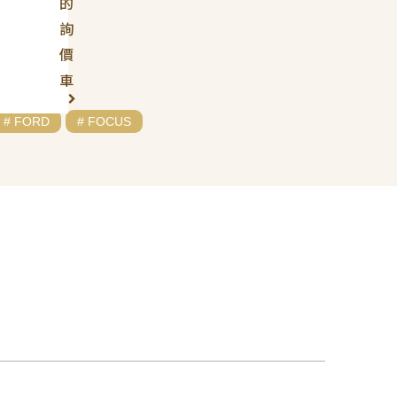
的
詢
價
車
# FORD
# FOCUS