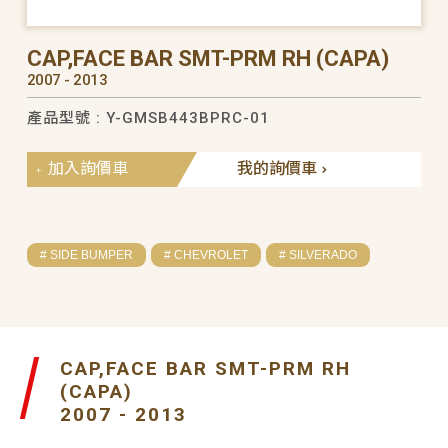
CAP,FACE BAR SMT-PRM RH (CAPA)
2007 - 2013
產品型號 : Y-GMSB443BPRC-01
加入詢價車
我的詢價車
# SIDE BUMPER
# CHEVROLET
# SILVERADO
CAP,FACE BAR SMT-PRM RH
(CAPA)
2007 - 2013