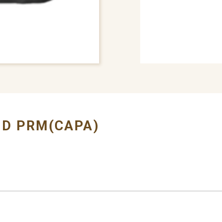
# VALANCE
# HYU
ID PRM(CAPA)