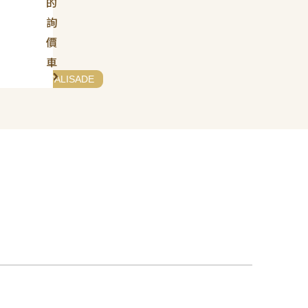
的
詢
價
車
NDAI
# PALISADE