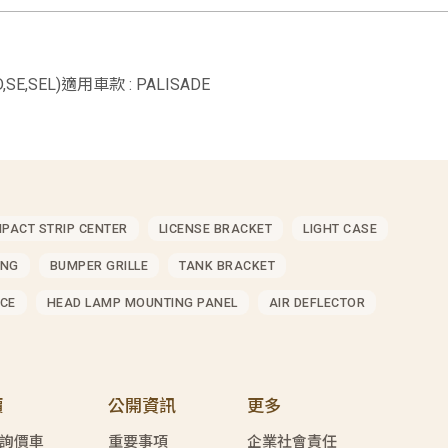
D,SE,SEL)適用車款 : PALISADE
MPACT STRIP CENTER
LICENSE BRACKET
LIGHT CASE
ING
BUMPER GRILLE
TANK BRACKET
CE
HEAD LAMP MOUNTING PANEL
AIR DEFLECTOR
價
公開資訊
更多
詢價車
重要事項
企業社會責任