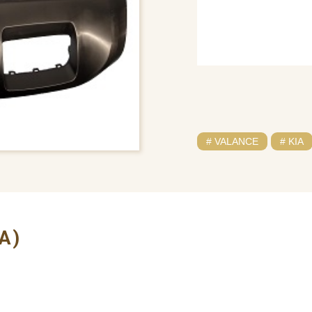
# VALANCE
# KIA
A)