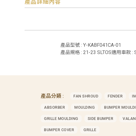
產品詳細內容
產品型號 : Y-KABF041CA-01
產品規格 : 21-23 SLTOS適用車款 : 
產品分類 :
FAN SHROUD
FENDER
I
ABSORBER
MOULDING
BUMPER MOULD
GRILLE MOULDING
SIDE BUMPER
VALAN
BUMPER COVER
GRILLE