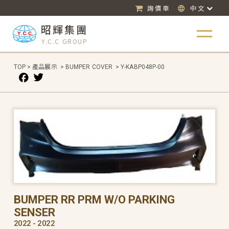
詢價車
中文
昭輝集團
Y.C.C GROUP
TOP
>
產品展示
>
BUMPER COVER
>
Y-KABP048P-00
BUMPER RR PRM W/O PARKING
SENSER
2022 - 2022