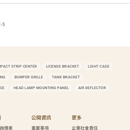
-5
MPACT STRIP CENTER
LICENSE BRACKET
LIGHT CASE
ING
BUMPER GRILLE
TANK BRACKET
CE
HEAD LAMP MOUNTING PANEL
AIR DEFLECTOR
價
公開資訊
更多
詢價車
重要事項
企業社會責任