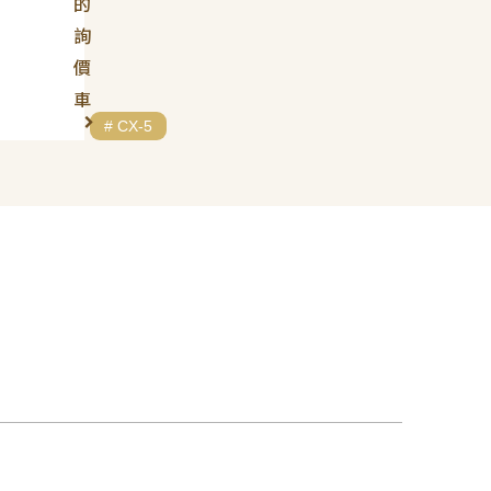
的
詢
價
車
# MAZDA
# CX-5