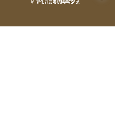
彰化縣鹿港鎮興業路8號