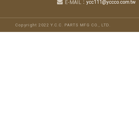
ycc111@yccco.com.tw
E-MAIL：
Copyright 2022 Y.C.C. PARTS MFG CO., LTD.