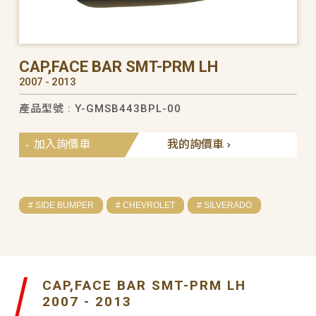
CAP,FACE BAR SMT-PRM LH
2007 - 2013
產品型號 : Y-GMSB443BPL-00
加入詢價車
我的詢價車
# SIDE BUMPER
# CHEVROLET
# SILVERADO
CAP,FACE BAR SMT-PRM LH
2007 - 2013