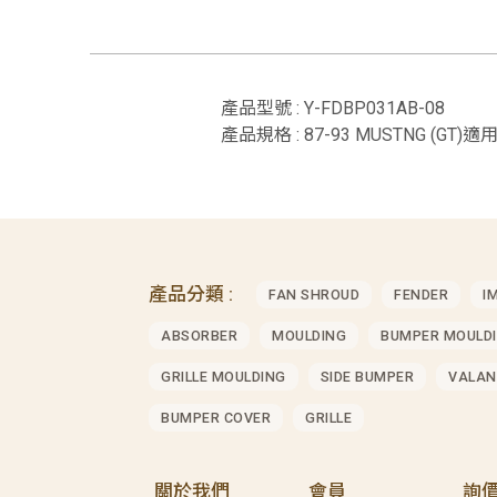
產品型號 : Y-FDBP031AB-08
產品規格 : 87-93 MUSTNG (GT)適用
產品分類 :
FAN SHROUD
FENDER
I
ABSORBER
MOULDING
BUMPER MOULD
GRILLE MOULDING
SIDE BUMPER
VALAN
BUMPER COVER
GRILLE
關於我們
會員
詢