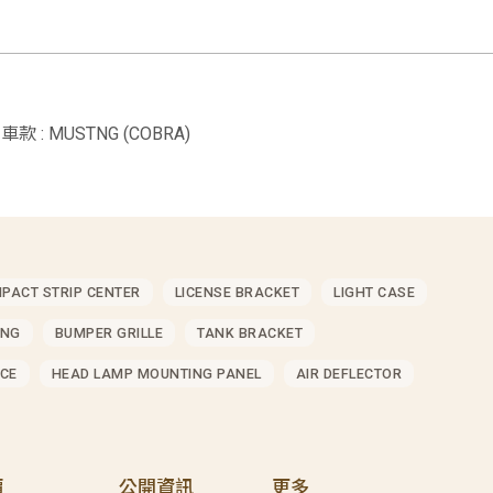
車款 : MUSTNG (COBRA)
MPACT STRIP CENTER
LICENSE BRACKET
LIGHT CASE
ING
BUMPER GRILLE
TANK BRACKET
CE
HEAD LAMP MOUNTING PANEL
AIR DEFLECTOR
價
公開資訊
更多