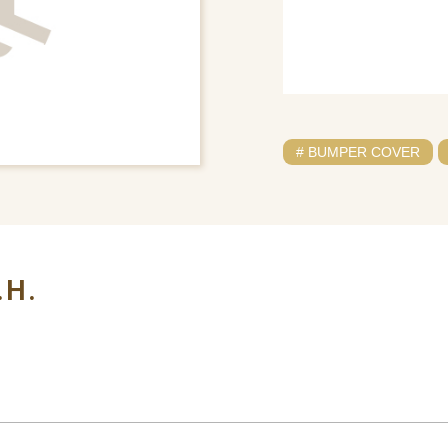
# BUMPER COVER
.H.