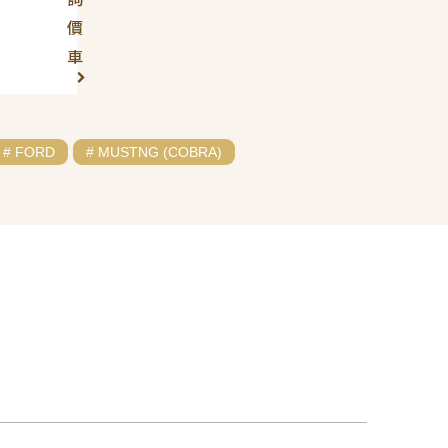
價
車
# FORD
# MUSTNG (COBRA)