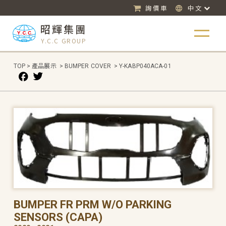
詢價車
中文
昭輝集團
Y.C.C GROUP
TOP
>
產品展示
>
BUMPER COVER
>
Y-KABP040ACA-01
BUMPER FR PRM W/O PARKING
SENSORS (CAPA)