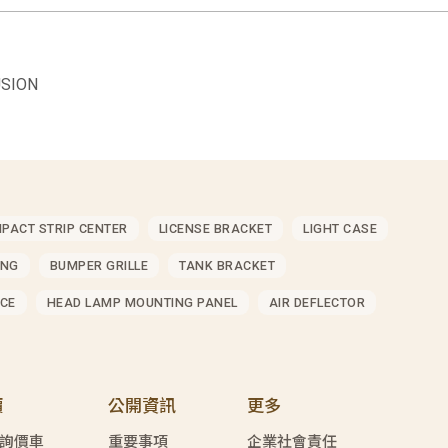
SION
MPACT STRIP CENTER
LICENSE BRACKET
LIGHT CASE
ING
BUMPER GRILLE
TANK BRACKET
CE
HEAD LAMP MOUNTING PANEL
AIR DEFLECTOR
價
公開資訊
更多
詢價車
重要事項
企業社會責任