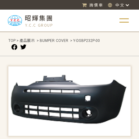
詢價車
中文
昭輝集團
Y.C.C GROUP
TOP
>
產品展示
>
BUMPER COVER
>
Y-DSBP232P-00