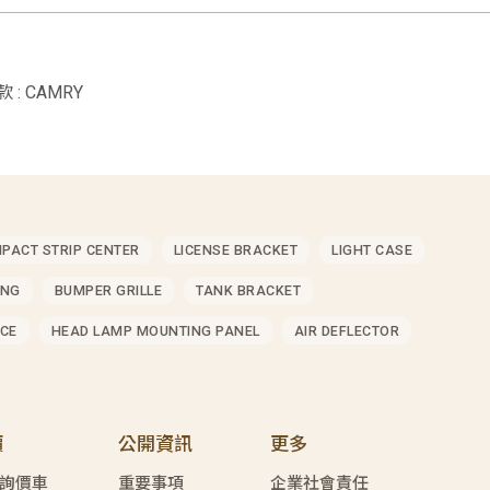
 : CAMRY
MPACT STRIP CENTER
LICENSE BRACKET
LIGHT CASE
ING
BUMPER GRILLE
TANK BRACKET
CE
HEAD LAMP MOUNTING PANEL
AIR DEFLECTOR
價
公開資訊
更多
詢價車
重要事項
企業社會責任