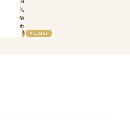
的
詢
價
車
# TOYOTA
# CAMRY