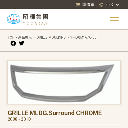
詢價車
中文
昭輝集團
Y.C.C GROUP
TOP
>
產品展示
>
GRILLE MOULDING
>
Y-HDGM167C-00
GRILLE MLDG.Surround CHROME
2008 - 2010