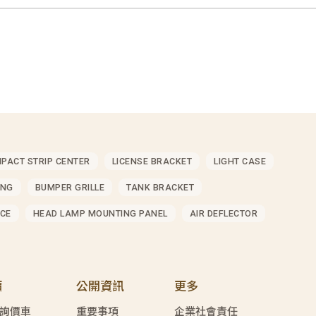
MPACT STRIP CENTER
LICENSE BRACKET
LIGHT CASE
ING
BUMPER GRILLE
TANK BRACKET
CE
HEAD LAMP MOUNTING PANEL
AIR DEFLECTOR
價
公開資訊
更多
詢價車
重要事項
企業社會責任