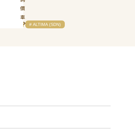
價
車
# NISSAN
# ALTIMA (SDN)