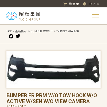
詢價車
中文
昭輝集團
Y.C.C GROUP
TOP
>
產品展示
>
BUMPER COVER
>
Y-FDBP120AH-00
BUMPER FR PRM W/O TOW HOOK W/O
ACTIVE W/SEN W/O VIEW CAMERA
2016 - 2017