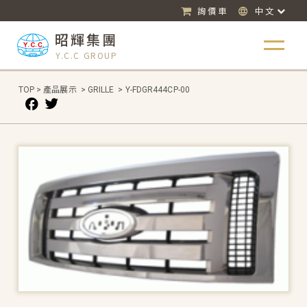
詢價車
中文
昭輝集團
Y.C.C GROUP
TOP
>
產品展示
>
GRILLE
>
Y-FDGR444CP-00