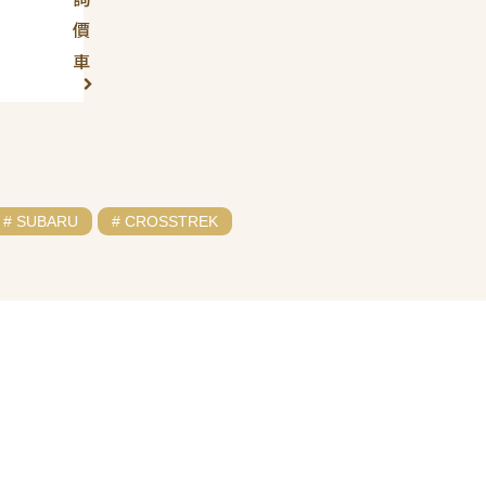
價
車
# SUBARU
# CROSSTREK