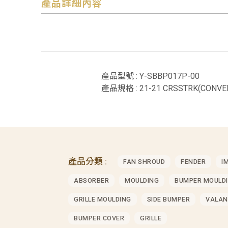
產品詳細內容
產品型號 : Y-SBBP017P-00
產品規格 : 21-21 CRSSTRK(CONV
產品分類 :
FAN SHROUD
FENDER
I
ABSORBER
MOULDING
BUMPER MOULD
GRILLE MOULDING
SIDE BUMPER
VALAN
BUMPER COVER
GRILLE