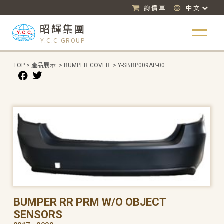
詢價車
中文
昭輝集團
Y.C.C GROUP
TOP
>
產品展示
>
BUMPER COVER
>
Y-SBBP009AP-00
BUMPER RR PRM W/O OBJECT
SENSORS