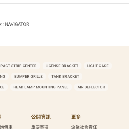
: NAVIGATOR
MPACT STRIP CENTER
LICENSE BRACKET
LIGHT CASE
ING
BUMPER GRILLE
TANK BRACKET
CE
HEAD LAMP MOUNTING PANEL
AIR DEFLECTOR
價
公開資訊
更多
詢價車
重要事項
企業社會責任