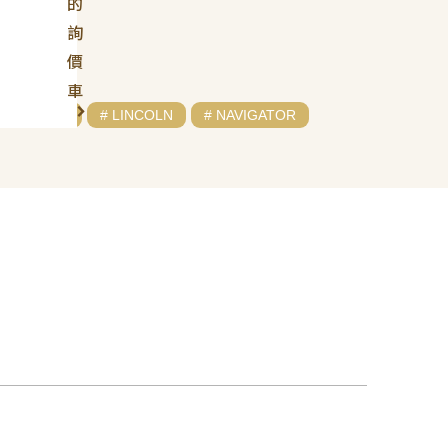
的
詢
價
車
ING PANEL
# LINCOLN
# NAVIGATOR