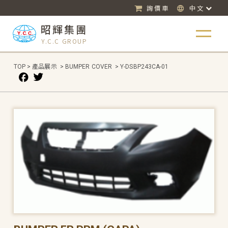
詢價車
中文
昭輝集團
Y.C.C GROUP
TOP
>
產品展示
>
BUMPER COVER
>
Y-DSBP243CA-01