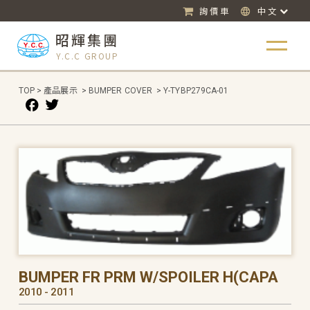
詢價車
中文
昭輝集團
Y.C.C GROUP
TOP
>
產品展示
>
BUMPER COVER
>
Y-TYBP279CA-01
BUMPER FR PRM W/SPOILER H(CAPA
2010 - 2011