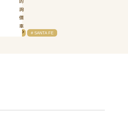
的
詢
價
車
# HYUNDAI
# SANTA FE