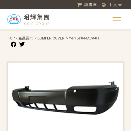
詢價車
中文
昭輝集團
Y.C.C GROUP
TOP
>
產品展示
>
BUMPER COVER
>
Y-HYBP044ACA-01