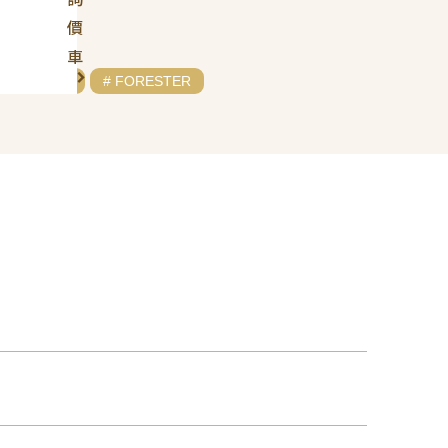
價
車
# SUBARU
# FORESTER