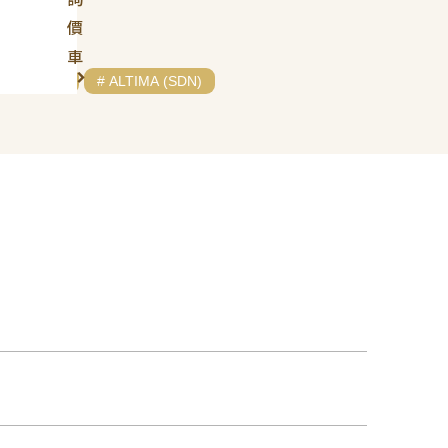
價
車
# NISSAN
# ALTIMA (SDN)