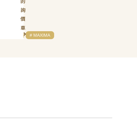
的
詢
價
車
# NISSAN
# MAXIMA