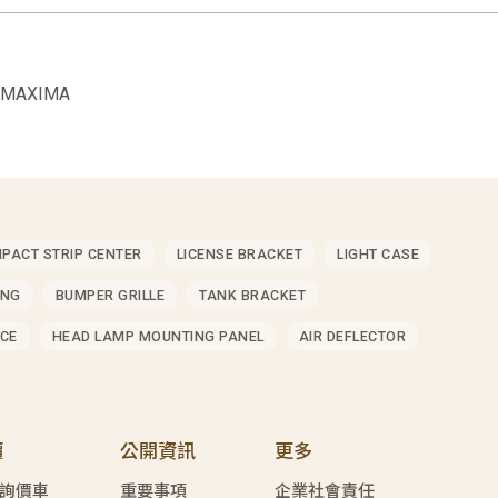
 MAXIMA
MPACT STRIP CENTER
LICENSE BRACKET
LIGHT CASE
ING
BUMPER GRILLE
TANK BRACKET
CE
HEAD LAMP MOUNTING PANEL
AIR DEFLECTOR
價
公開資訊
更多
詢價車
重要事項
企業社會責任