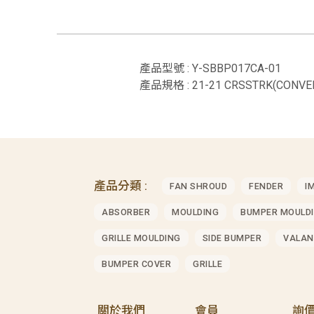
產品型號 : Y-SBBP017CA-01
產品規格 : 21-21 CRSSTRK(CONV
產品分類 :
FAN SHROUD
FENDER
I
ABSORBER
MOULDING
BUMPER MOULD
GRILLE MOULDING
SIDE BUMPER
VALAN
BUMPER COVER
GRILLE
關於我們
會員
詢