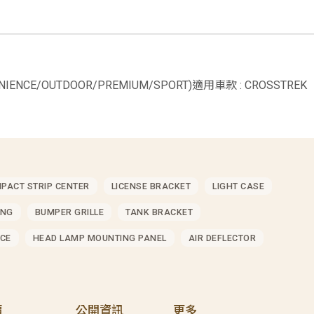
ENIENCE/OUTDOOR/PREMIUM/SPORT)適用車款 : CROSSTREK
MPACT STRIP CENTER
LICENSE BRACKET
LIGHT CASE
ING
BUMPER GRILLE
TANK BRACKET
CE
HEAD LAMP MOUNTING PANEL
AIR DEFLECTOR
價
公開資訊
更多