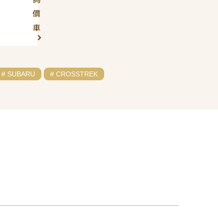
價
車
# SUBARU
# CROSSTREK