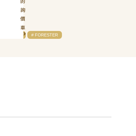
的
詢
價
車
# SUBARU
# FORESTER