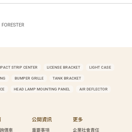
 FORESTER
MPACT STRIP CENTER
LICENSE BRACKET
LIGHT CASE
ING
BUMPER GRILLE
TANK BRACKET
CE
HEAD LAMP MOUNTING PANEL
AIR DEFLECTOR
價
公開資訊
更多
詢價車
重要事項
企業社會責任