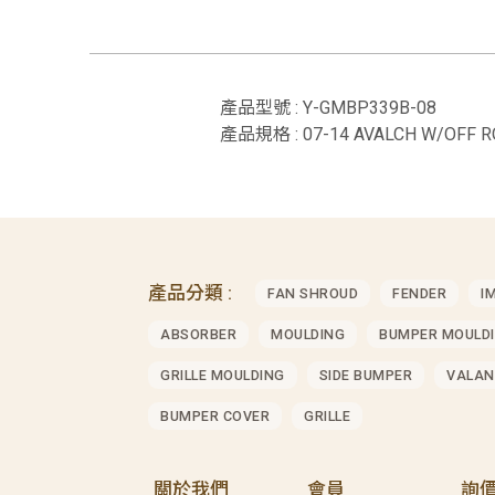
產品型號 : Y-GMBP339B-08
產品規格 : 07-14 AVALCH W/OFF
產品分類 :
FAN SHROUD
FENDER
I
ABSORBER
MOULDING
BUMPER MOULD
GRILLE MOULDING
SIDE BUMPER
VALAN
BUMPER COVER
GRILLE
關於我們
會員
詢