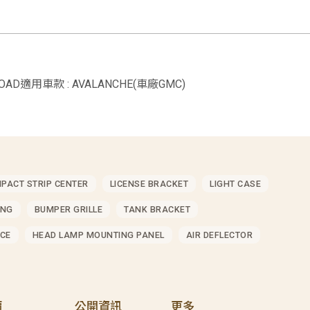
 ROAD適用車款 : AVALANCHE(車廠GMC)
MPACT STRIP CENTER
LICENSE BRACKET
LIGHT CASE
ING
BUMPER GRILLE
TANK BRACKET
CE
HEAD LAMP MOUNTING PANEL
AIR DEFLECTOR
價
公開資訊
更多