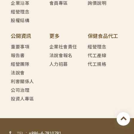
企業沿革
會員專區
詢價說明
經營理念
股權結構
公開資訊
更多
保健食品代工
重要事項
企業社會責任
經營理念
報告書
法說會報名
代工產線
經營團隊
人力招募
代工規格
法說會
利害關係人
公司治理
投資人專區
+886-4-7810781
TEL：