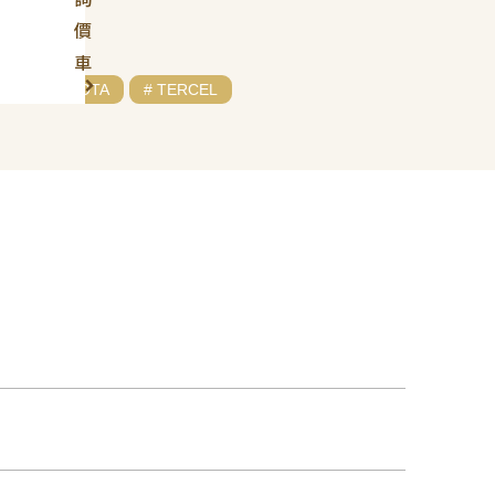
價
車
# TOYOTA
# TERCEL